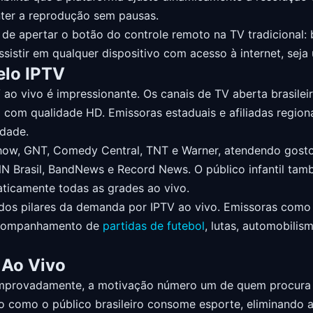
ter a reprodução sem pausas.
 de apertar o botão do controle remoto na TV tradicional:
ssistir em qualquer dispositivo com acesso à internet, sej
elo IPTV
ao vivo é impressionante. Os canais de TV aberta brasileira
l com qualidade HD. Emissoras estaduais e afiliadas regi
idade.
ow, GNT, Comedy Central, TNT e Warner, atendendo gosto
N Brasil, BandNews e Record News. O público infantil t
ticamente todas as grades ao vivo.
dos pilares da demanda por IPTV ao vivo. Emissoras como
 acompanhamento de
partidas de futebol
, lutas, automobili
 Ao Vivo
mprovadamente, a motivação número um de quem procura u
do como o público brasileiro consome esporte, eliminando 