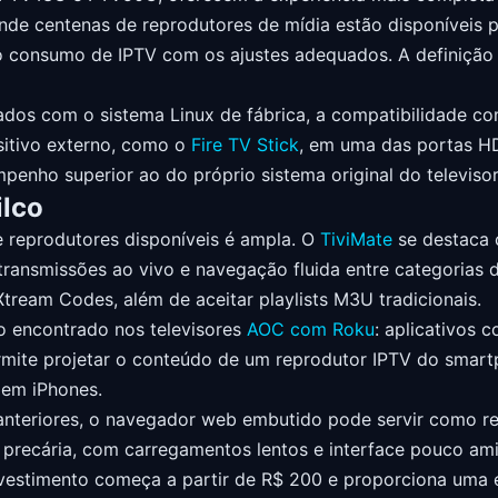
 onde centenas de reprodutores de mídia estão disponívei
o consumo de IPTV com os ajustes adequados. A definição 
ipados com o sistema Linux de fábrica, a compatibilidade 
sitivo externo, como o
Fire TV Stick
, em uma das portas H
enho superior ao do próprio sistema original do televisor
ilco
 reprodutores disponíveis é ampla. O
TiviMate
se destaca 
transmissões ao vivo e navegação fluida entre categorias 
Xtream Codes, além de aceitar playlists M3U tradicionais.
o encontrado nos televisores
AOC com Roku
: aplicativos 
permite projetar o conteúdo de um reprodutor IPTV do smart
 em iPhones.
nteriores, o navegador web embutido pode servir como rec
e precária, com carregamentos lentos e interface pouco ami
 investimento começa a partir de R$ 200 e proporciona uma