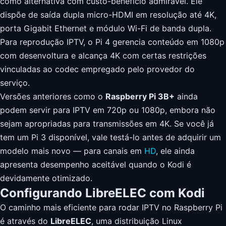
como alternativa com custo-benefício admirável. Ele
dispõe de saída dupla micro-HDMI em resolução até 4K,
porta Gigabit Ethernet e módulo Wi-Fi de banda dupla.
Para reprodução IPTV, o Pi 4 gerencia conteúdo em 1080p
com desenvoltura e alcança 4K com certas restrições
vinculadas ao codec empregado pelo provedor do
serviço.
Versões anteriores como o
Raspberry Pi 3B+
ainda
podem servir para IPTV em 720p ou 1080p, embora não
sejam apropriadas para transmissões em 4K. Se você já
tem um Pi 3 disponível, vale testá-lo antes de adquirir um
modelo mais novo — para canais em
HD
, ele ainda
apresenta desempenho aceitável quando o Kodi é
devidamente otimizado.
Configurando LibreELEC com Kodi
O caminho mais eficiente para rodar IPTV no Raspberry Pi
é através do
LibreELEC
, uma distribuição Linux